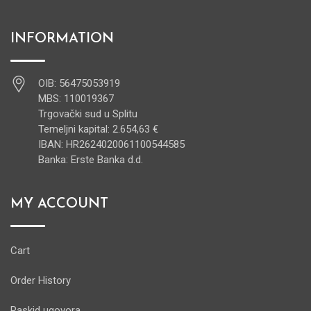
INFORMATION
OIB: 56475053919
MBS: 110019367
Trgovački sud u Splitu
Temeljni kapital: 2.654,63 €
IBAN: HR2624020061100544585
Banka: Erste Banka d.d.
MY ACCOUNT
Cart
Order History
Raskid ugovora