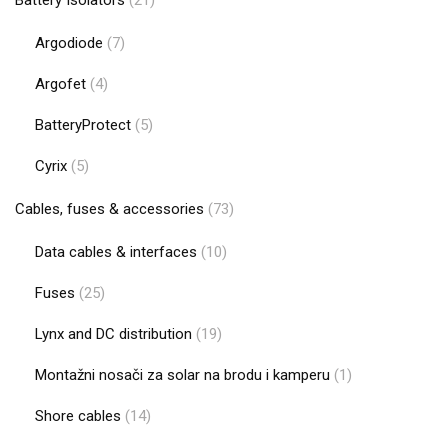
Argodiode
(7)
Argofet
(4)
BatteryProtect
(5)
Cyrix
(5)
Cables, fuses & accessories
(73)
Data cables & interfaces
(10)
Fuses
(25)
Lynx and DC distribution
(19)
Montažni nosači za solar na brodu i kamperu
(1)
Shore cables
(14)