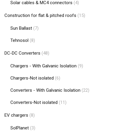
Solar cables & MC4 connectors
(4)
Construction for flat & pitched roofs
(15)
Sun Ballast
(7)
Tehnosol
(8)
DC-DC Converters
(48)
Chargers - With Galvanic Isolation
(9)
Chargers-Not isolated
(6)
Converters - With Galvanic Isolation
(22)
Converters-Not isolated
(11)
EV chargers
(8)
SolPlanet
(3)