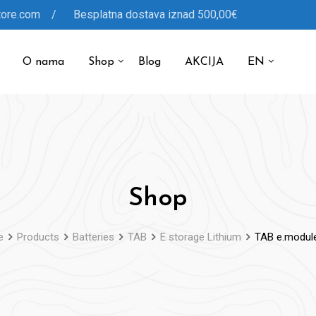
tore.com / Besplatna dostava iznad 500,00€
O nama
Shop
Blog
AKCIJA
EN
Shop
e
Products
Batteries
TAB
E storage Lithium
TAB e.module