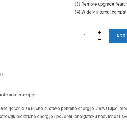
(3) Remote upgrade featur
(4) Widely internal compat
ADD
on
pohranu energije
o rješenje za kućne sustave pohrane energije. Zahvaljujući modul
i potrošnju električne energije i povećati energetsku neovisnost s