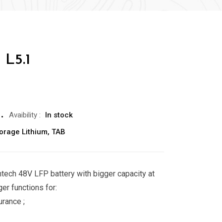
 L5.1
Avaibility
:
In stock
torage Lithium
,
TAB
ntech 48V LFP battery with bigger capacity at
er functions for:
urance ;