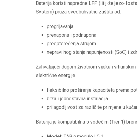
Baterija koristi napredne LFP (litij-željezo-fos
System) pruža sveobuhvatnu zaštitu od:
pregrijavanja
prenapona i podnapona
preopterećenja strujom
nepravilnog stanja napunjenosti (SoC) i zdr
Zahvaljujući dugom životnom vijeku i vrhunski
električne energije.
fleksibilno proširenje kapaciteta prema p
brza i jednostavna instalacija
prilagodljivost za različite primjene u kuć
Baterija je kompatibilna s vodećim (Tier 1) bre
Model:
TAB e.module L5.1