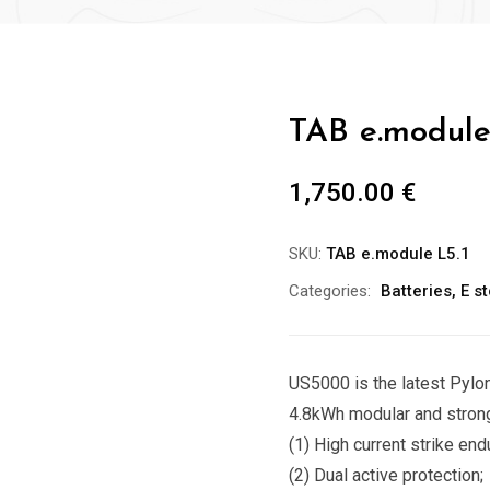
TAB e.module
1,750.00
€
SKU:
TAB e.module L5.1
Categories:
Batteries
,
E s
US5000 is the latest Pylo
4.8kWh modular and strong
(1) High current strike end
(2) Dual active protection;