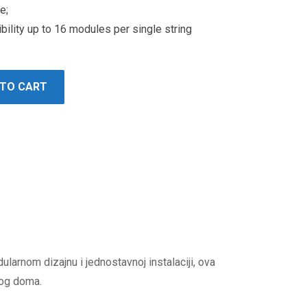
e;
ibility up to 16 modules per single string
 TO CART
arnom dizajnu i jednostavnoj instalaciji, ova
vog doma.