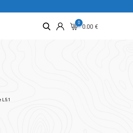
0
0.00
€
 L5.1