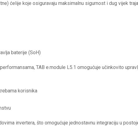
fatne) ćelije koje osiguravaju maksimalnu sigurnost i dug vijek tr
avlja baterije (SoH)
m performansama, TAB e.module L5.1 omogućuje učinkovito upravl
otrebama korisnika
anstvu
ndovima invertera, što omogućuje jednostavnu integraciju u postoj