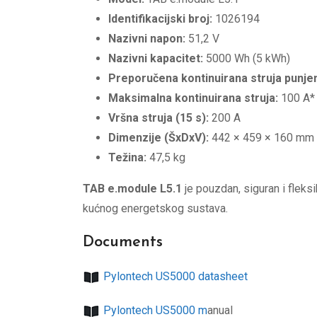
Identifikacijski broj:
1026194
Nazivni napon:
51,2 V
Nazivni kapacitet:
5000 Wh (5 kWh)
Preporučena kontinuirana struja punjen
Maksimalna kontinuirana struja:
100 A*
Vršna struja (15 s):
200 A
Dimenzije (ŠxDxV):
442 × 459 × 160 mm
Težina:
47,5 kg
TAB e.module L5.1
je pouzdan, siguran i fleksi
kućnog energetskog sustava.
Documents
Pylontech US5000 datasheet
Pylontech US5000 m
anual