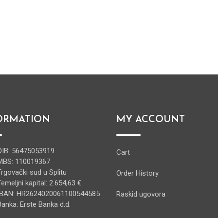
ORMATION
MY ACCOUNT
OIB: 56475053919
Cart
MBS: 110019367
Trgovački sud u Splitu
Order History
Temeljni kapital: 2.654,63 €
IBAN: HR2624020061100544585
Raskid ugovora
Banka: Erste Banka d.d.