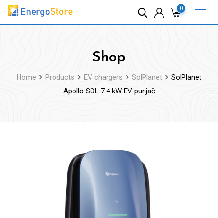
Skip
0
to
content
Shop
Home
Products
EV chargers
SolPlanet
SolPlanet
Apollo SOL 7.4 kW EV punjač