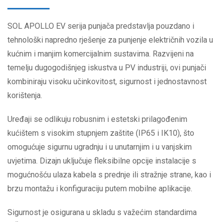
SOL APOLLO EV serija punjača predstavlja pouzdano i
tehnološki napredno rješenje za punjenje električnih vozila u
kućnim i manjim komercijalnim sustavima. Razvijeni na
temelju dugogodišnjeg iskustva u PV industriji, ovi punjači
kombiniraju visoku učinkovitost, sigurnost i jednostavnost
korištenja.
Uređaji se odlikuju robusnim i estetski prilagođenim
kućištem s visokim stupnjem zaštite (IP65 i IK10), što
omogućuje sigurnu ugradnju i u unutarnjim i u vanjskim
uvjetima. Dizajn uključuje fleksibilne opcije instalacije s
mogućnošću ulaza kabela s prednje ili stražnje strane, kao i
brzu montažu i konfiguraciju putem mobilne aplikacije.
Sigurnost je osigurana u skladu s važećim standardima