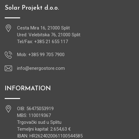
Solar Projekt d.o.o.
Cesta Mira 16, 21000 Split
Ured: Velebitska 76, 21000 Split
Tel/Fax: +385 21 655 117
Mob: +385 99 705 7900
info@energostore.com
INFORMATION
OIB: 56475053919
MBS: 110019367
Trgovački sud u Splitu
Temeljni kapital: 2.654,63 €
IBAN: HR2624020061100544585