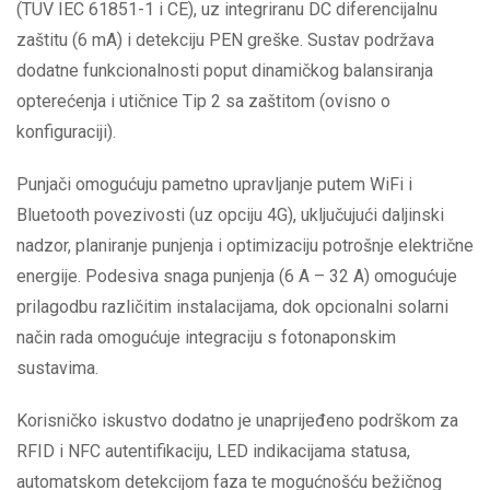
(TÜV IEC 61851-1 i CE), uz integriranu DC diferencijalnu
zaštitu (6 mA) i detekciju PEN greške. Sustav podržava
dodatne funkcionalnosti poput dinamičkog balansiranja
opterećenja i utičnice Tip 2 sa zaštitom (ovisno o
konfiguraciji).
Punjači omogućuju pametno upravljanje putem WiFi i
Bluetooth povezivosti (uz opciju 4G), uključujući daljinski
nadzor, planiranje punjenja i optimizaciju potrošnje električne
energije. Podesiva snaga punjenja (6 A – 32 A) omogućuje
prilagodbu različitim instalacijama, dok opcionalni solarni
način rada omogućuje integraciju s fotonaponskim
sustavima.
Korisničko iskustvo dodatno je unaprijeđeno podrškom za
RFID i NFC autentifikaciju, LED indikacijama statusa,
automatskom detekcijom faza te mogućnošću bežičnog