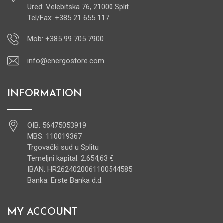
Ured: Velebitska 76, 21000 Split
Tel/Fax: +385 21 655 117
Mob: +385 99 705 7900
info@energostore.com
INFORMATION
OIB: 56475053919
MBS: 110019367
Trgovački sud u Splitu
Temeljni kapital: 2.654,63 €
IBAN: HR2624020061100544585
Banka: Erste Banka d.d.
MY ACCOUNT