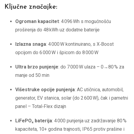
Ključne značajke:
Ogroman kapacitet
: 4 096 Wh s mogućnošću
proširenja do 48 kWh uz dodatne baterije
Izlazna snaga
: 4 000 W kontinuirano, s X‑Boost
opcijom do 6 000 W i špicom do 8 000 W
Ultra brzo punjenje
: do 7 000 W ulaza – 0→80 % za
manje od 50 min
Višestruke opcije punjenja
: AC utičnica, automobil,
generator, EV stanica, solar (do 2 600 W), čak i pametni
panel – Total‑Flex dizajn
LiFePO₄ baterija
: 4 000 punjenja uz zadržavanje 80 %
kapaciteta, 10+ godina trajnosti, IP65 protiv prašine i