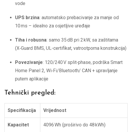
vode
UPS brzina
: automatsko prebacivanje za manje od
10 ms – idealno za osjetljive uređaje
Tiha i robusna
: samo 35 dB pri 2 kW, sa zaštitama
(X‑Guard BMS, UL-certifikat, vatrootporna konstrukcija)
Povezivanje
: 120/240 V split‑phase, podrška Smart
Home Panel 2, Wi‑Fi/Bluetooth/ CAN + upravljanje
putem aplikacije
Tehnički pregled:
Specifikacija
Vrijednost
Kapacitet
4096 Wh (proširivo do 48 kWh)