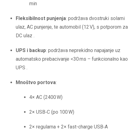
min
Fleksibilnost punjenja
: podržava dvostruki solarni
ulaz, AC punjenje, te automobil (12 V), s potporom za
DC ulaz
.
UPS i backup
: podržava neprekidno napajanje uz
automatsko prebacivanje <30 ms – funkcionalno kao
UPS
.
Mnoštvo portova
:
4× AC (2400 W)
2× USB‑C (po 100 W)
2× regularna + 2× fast-charge USB‑A