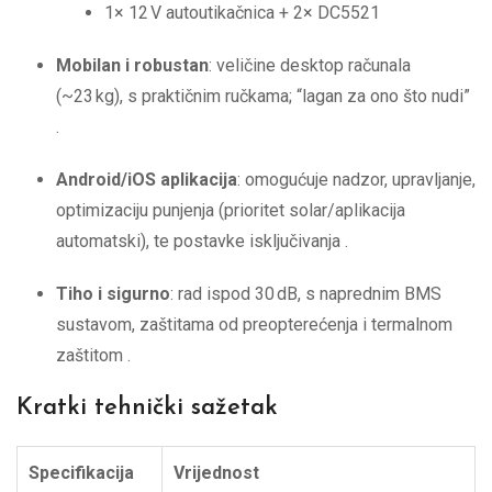
1× 12 V autoutikačnica + 2× DC5521
Mobilan i robustan
: veličine desktop računala
(~23 kg), s praktičnim ručkama; “lagan za ono što nudi”
.
Android/iOS aplikacija
: omogućuje nadzor, upravljanje,
optimizaciju punjenja (prioritet solar/aplikacija
automatski), te postavke isključivanja
.
Tiho i sigurno
: rad ispod 30 dB, s naprednim BMS
sustavom, zaštitama od preopterećenja i termalnom
zaštitom
.
Kratki tehnički sažetak
Specifikacija
Vrijednost