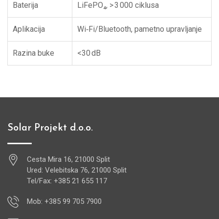
Baterija
LiFePO₄, > 3 000 ciklusa
Aplikacija
Wi‑Fi/Bluetooth, pametno upravljanje
Razina buke
<30 dB
Solar Projekt d.o.o.
Cesta Mira 16, 21000 Split
Ured: Velebitska 76, 21000 Split
Tel/Fax: +385 21 655 117
Mob: +385 99 705 7900