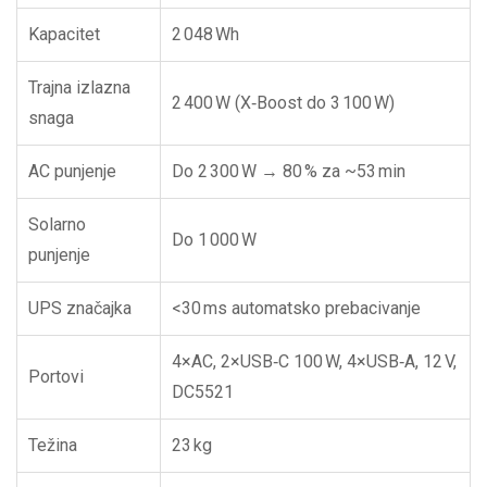
Kapacitet
2 048 Wh
Trajna izlazna
2 400 W (X‑Boost do 3 100 W)
snaga
AC punjenje
Do 2 300 W → 80 % za ~53 min
Solarno
Do 1 000 W
punjenje
UPS značajka
<30 ms automatsko prebacivanje
4×AC, 2×USB‑C 100 W, 4×USB‑A, 12 V,
Portovi
DC5521
Težina
23 kg