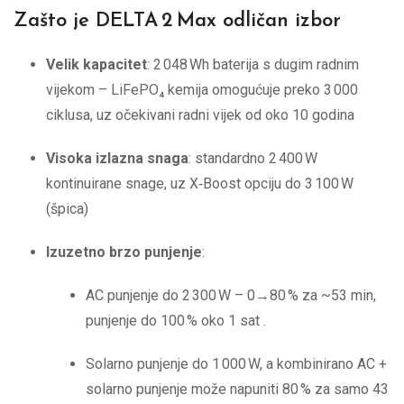
Zašto je DELTA 2 Max odličan izbor
Velik kapacitet
: 2 048 Wh baterija s dugim radnim
vijekom – LiFePO₄ kemija omogućuje preko 3 000
ciklusa, uz očekivani radni vijek od oko 10 godina
Visoka izlazna snaga
: standardno 2 400 W
kontinuirane snage, uz X‑Boost opciju do 3 100 W
(špica)
Izuzetno brzo punjenje
:
AC punjenje do 2 300 W – 0→80 % za ~53 min,
punjenje do 100 % oko 1 sat
.
Solarno punjenje do 1 000 W, a kombinirano AC +
solarno punjenje može napuniti 80 % za samo 43