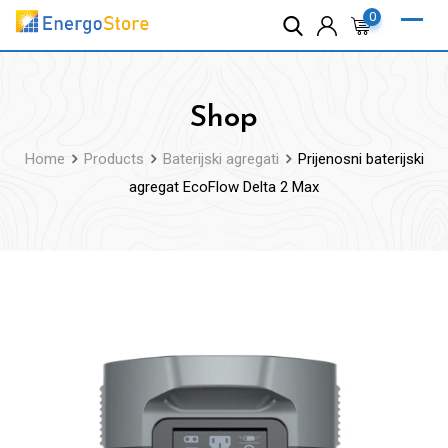
Skip
0
to
content
Shop
Home
Products
Baterijski agregati
Prijenosni baterijski
agregat EcoFlow Delta 2 Max