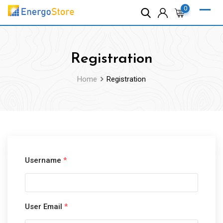
Skip
0
to
content
Registration
Home
Registration
Username
*
User Email
*