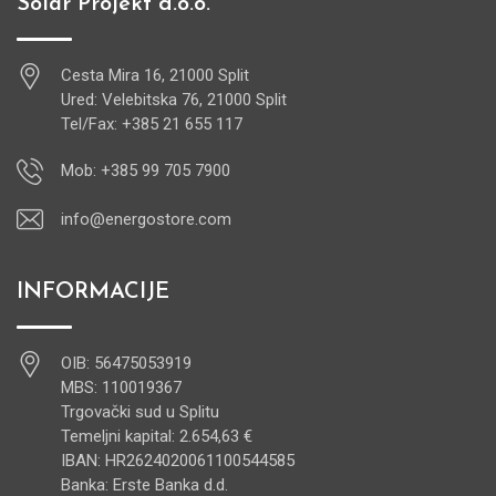
Solar Projekt d.o.o.
Cesta Mira 16, 21000 Split
Ured: Velebitska 76, 21000 Split
Tel/Fax: +385 21 655 117
Mob: +385 99 705 7900
info@energostore.com
INFORMACIJE
OIB: 56475053919
MBS: 110019367
Trgovački sud u Splitu
Temeljni kapital: 2.654,63 €
IBAN: HR2624020061100544585
Banka: Erste Banka d.d.