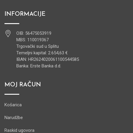
INFORMACIJE
OIB: 56475053919
MBS: 110019367
Trgovački sud u Splitu
Temeljni kapital: 2.654,63 €
IBAN: HR2624020061100544585
Banka: Erste Banka d.d.
MOJ RAČUN
Košarica
Narudžbe
Raskid ugovora