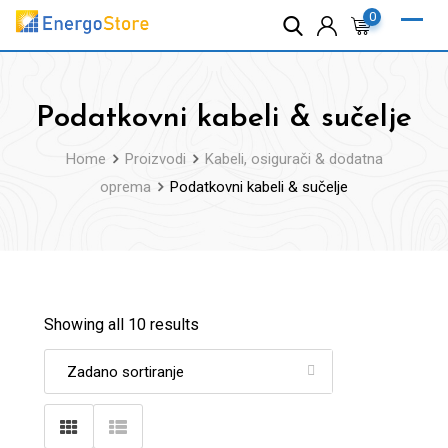
Skip
0
to
content
Podatkovni kabeli & sučelje
Home
Proizvodi
Kabeli, osigurači & dodatna
oprema
Podatkovni kabeli & sučelje
Showing all 10 results