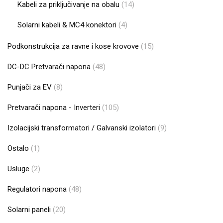
Kabeli za priključivanje na obalu
(14)
Solarni kabeli & MC4 konektori
(4)
Podkonstrukcija za ravne i kose krovove
(15)
DC-DC Pretvarači napona
(48)
Punjači za EV
(8)
Pretvarači napona - Inverteri
(105)
Izolacijski transformatori / Galvanski izolatori
(9)
Ostalo
(1)
Usluge
(2)
Regulatori napona
(48)
Solarni paneli
(20)