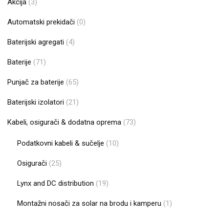
Akcija
(3)
Automatski prekidači
(0)
Baterijski agregati
(4)
Baterije
(71)
Punjač za baterije
(65)
Baterijski izolatori
(21)
Kabeli, osigurači & dodatna oprema
(73)
Podatkovni kabeli & sučelje
(10)
Osigurači
(25)
Lynx and DC distribution
(19)
Montažni nosači za solar na brodu i kamperu
(1)