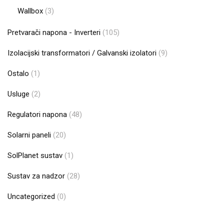
Wallbox
(3)
Pretvarači napona - Inverteri
(105)
Izolacijski transformatori / Galvanski izolatori
(9)
Ostalo
(1)
Usluge
(2)
Regulatori napona
(48)
Solarni paneli
(20)
SolPlanet sustav
(1)
Sustav za nadzor
(28)
Uncategorized
(0)