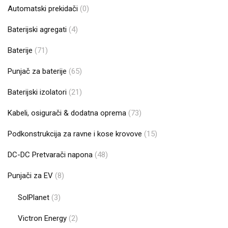
Automatski prekidači
(0)
Baterijski agregati
(4)
Baterije
(71)
Punjač za baterije
(65)
Baterijski izolatori
(21)
Kabeli, osigurači & dodatna oprema
(73)
Podkonstrukcija za ravne i kose krovove
(15)
DC-DC Pretvarači napona
(48)
Punjači za EV
(8)
SolPlanet
(3)
Victron Energy
(2)